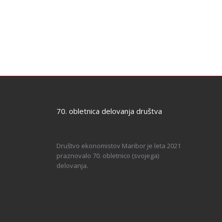
70. obletnica delovanja društva
Društvo ekonomistov Maribor je leta 2021
praznovalo 70. obletnico (svojega)
delovanja.