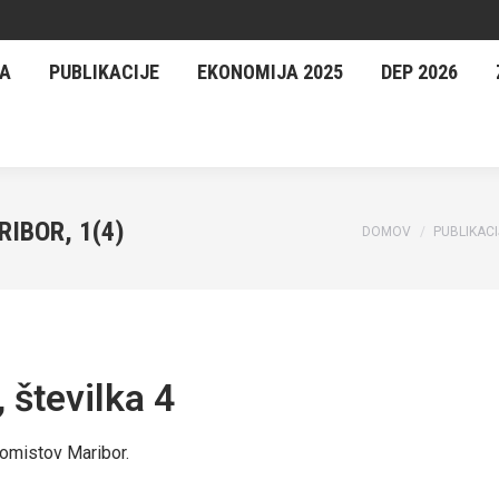
UBLIKACIJE
EKONOMIJA 2025
DEP 2026
ZELENE
CA
PUBLIKACIJE
EKONOMIJA 2025
DEP 2026
IBOR, 1(4)
You are here:
DOMOV
PUBLIKACI
 številka 4
nomistov Maribor.