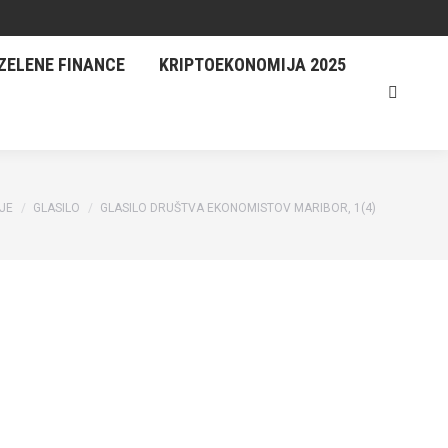
 FINANCE
KRIPTOEKONOMIJA 2025
ZELENE FINANCE
KRIPTOEKONOMIJA 2025
JE
GLASILO
GLASILO DRUŠTVA EKONOMISTOV MARIBOR, 1(4)