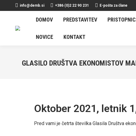
info@demb.si
+386 (0)2 22 90 231
E-pošta za člane
DOMOV
PREDSTAVITEV
PRISTOPNICA
P
DOMOV
PREDSTAVITEV
PRISTOPNI
NOVICE
KONTAKT
NOVICE
KONTAKT
GLASILO DRUŠTVA EKONOMISTOV MAR
Oktober 2021, letnik 1,
Pred vami je četrta številka Glasila Društva eko