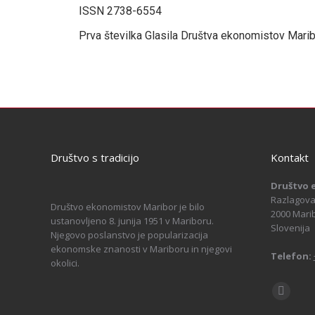
ISSN 2738-6554
Prva številka Glasila Društva ekonomistov Maribo
Društvo s tradicijo
Kontakt
Društvo 
Razlagova 
Društvo ekonomistov Maribor je bilo
2000 Mari
ustanovljeno 8. junija 1951 v Mariboru.
Slovenija
Njegovo poslanstvo je popularizacija
ekonomske znanosti v Mariboru in njegovi
Telefon:
okolici.
Find us on