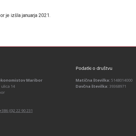
r je izšla januarja 2021.
Podatki o društvu
ekonomistov Maribor
Matična številka:
5148014000
ulica 14
Davčna številka:
39368971
bor
+386 (0)2 22 90 231
: