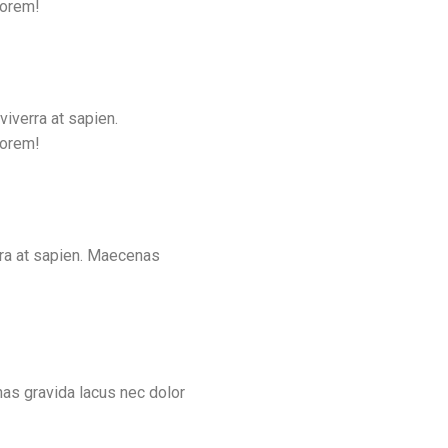
lorem!
viverra at sapien.
lorem!
rra at sapien. Maecenas
as gravida lacus nec dolor