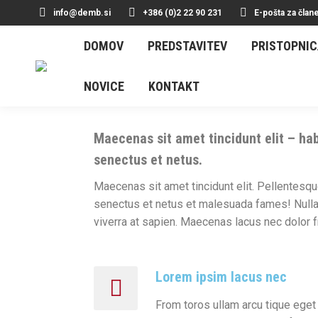
info@demb.si
+386 (0)2 22 90 231
E-pošta za član
DOMOV
PREDSTAVITEV
PRISTOPNI
NOVICE
KONTAKT
Maecenas sit amet tincidunt elit – hab
senectus et netus.
Maecenas sit amet tincidunt elit. Pellentesqu
senectus et netus et malesuada fames! Nulla
viverra at sapien. Maecenas lacus nec dolor 
Lorem ipsim lacus nec
From toros ullam arcu tique eget 